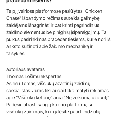
pradedantiesiems?
Taip, įvairiose platformose pasiūlytas "Chicken
Chase" išbandymo režimas suteikia galimybę
žaidėjams išnagrinėti ir patikrinti pagrindinius
žaidimo elementus be piniginių įsipareigojimų. Tai
puikus pasirinkimas pradedantiesiems, kurie nori iš
anksto sužinoti apie žaidimo mechaniką ir
taisykles.
Thomas
Lošimų ekspertas
Aš esu Tomas, viščiukų azartinių žaidimų
specialistas. Jums tikriausiai teko matyti reklamas
apie "Viščiukų kelionę" arba "Neįveikiamą užduotį".
Padėsiu atrasti saugią kazino platformą su
viščiukų žaidimais, kur galėsite patirti didžiulių