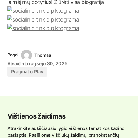
laimėjimų potyrius! Žiūrėti visą biografiją
Pagal
Thomas
rugsėjo 30, 2025
Atnaujinta
Pragmatic Play
Vištienos žaidimas
Atrakinkite aukščiausio lygio vištienos tematikos kazino
paslaptis. Pasiūlome viščiukų žaidimų, pranokstančių