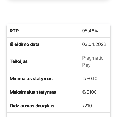
RTP
95,48%
Išleidimo data
03.04.2022
Pragmatic
Teikėjas
Play
Minimalus statymas
€/$0.10
Maksimalus statymas
€/$100
Didžiausias daugiklis
x210