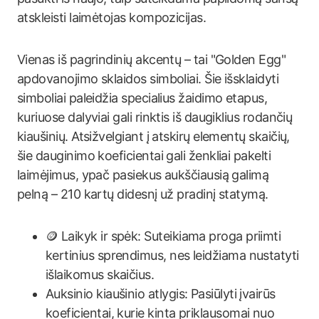
atskleisti laimėtojas kompozicijas.
Vienas iš pagrindinių akcentų – tai "Golden Egg"
apdovanojimo sklaidos simboliai. Šie išsklaidyti
simboliai paleidžia specialius žaidimo etapus,
kuriuose dalyviai gali rinktis iš daugiklius rodančių
kiaušinių. Atsižvelgiant į atskirų elementų skaičių,
šie dauginimo koeficientai gali ženkliai pakelti
laimėjimus, ypač pasiekus aukščiausią galimą
pelną – 210 kartų didesnį už pradinį statymą.
🪙 Laikyk ir spėk: Suteikiama proga priimti
kertinius sprendimus, nes leidžiama nustatyti
išlaikomus skaičius.
Auksinio kiaušinio atlygis: Pasiūlyti įvairūs
koeficientai, kurie kinta priklausomai nuo