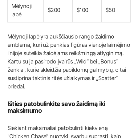
Mėlynoji
$200
$100
$50
lapė
Mėlynoji lapė yra aukščiausio rango žaidimo
emblema, kuri už penkias figūras vienoje laimėjimo
linijoje suteikia žaidėjams reikšmingą atlyginimą.
Kartu su ja pasirodo įvairūs „Wild“ bei „Bonus“
ženklai, kurie skleidžia papildomų galimybių, o tai
sustiprina taktinis ritės užlaikymas ir „Scatter“
priedai.
Išties patobulinkite savo žaidimą iki
maksimumo
Siekiant maksimaliai patobulinti kiekvieną
"Chicken Chase" nuotykį, svarbu suprasti, kaip