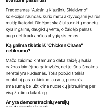
svarba ir paskirtis?
Pradedamas "Auksinių Kiaušinių Sklaidymo"
kolekcijos raundas, kurio metu aktyvuojami įvairūs
multiplikatoriai. Didėjant skaičiui surinktų monetų,
kyla ir galimų daugiklių vertė, o žaidėjo pelnas
auga dėl įtraukiančios atlygių sistemos.
Ką galima tikėtis iš "Chicken Chase"
netikrumo?
Mažo žaidimo kintamumo dėka žaidėjų laukia
dažnos laimėjimo galimybės, net jei šios išmokos
neretai yra kuklesnės. Toks pobūdis teikia
nuolatinį pasitenkinimo jausmą, puoselėja
smalsumą bei užtikrina nuoseklų įsitraukimą per
visą žaidimo laikotarpį.
Ar yra demonstracinių versijų