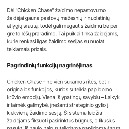
Dėl "Chicken Chase" žaidimo nepastovumo
žaidėjai gauna pastovų mažesnių ir nuolatinių
atlygių srautą, todėl gali mėgautis žaidimu be per
greito lėšų praradimo. Tai puikiai tinka žaidėjams,
kurie renkasi ilgas žaidimo sesijas su nuolat
teikiamais prizais.
Pagrindinių funkcijų nagrinėjimas
Chicken Chase – ne vien sukamos ritės, bet ir
originalios funkcijos, kurios suteikia papildomo
krūvio emocijų. Viena iš ypatingų savybių – Laikyk
ir laimėk galimybė, įnešanti strateginio gylio į
kiekvieną žaidimo sesiją. Ši sistema leidžia
žaidėjams fiksuoti pasirinktus būgnus, o likusius
pasukti iš naujo, taip suteikdama papildomą šansą