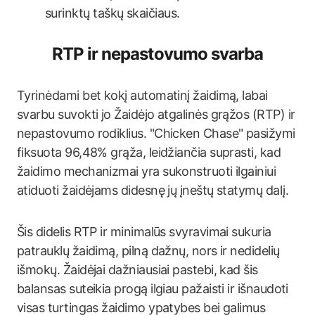
surinktų taškų skaičiaus.
RTP ir nepastovumo svarba
Tyrinėdami bet kokį automatinį žaidimą, labai
svarbu suvokti jo Žaidėjo atgalinės grąžos (RTP) ir
nepastovumo rodiklius. "Chicken Chase" pasižymi
fiksuota 96,48% grąža, leidžiančia suprasti, kad
žaidimo mechanizmai yra sukonstruoti ilgainiui
atiduoti žaidėjams didesnę jų įneštų statymų dalį.
Šis didelis RTP ir minimalūs svyravimai sukuria
patrauklų žaidimą, pilną dažnų, nors ir nedidelių
išmokų. Žaidėjai dažniausiai pastebi, kad šis
balansas suteikia progą ilgiau pažaisti ir išnaudoti
visas turtingas žaidimo ypatybes bei galimus