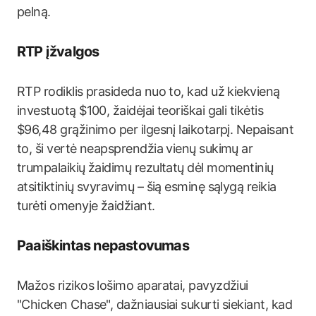
pelną.
RTP įžvalgos
RTP rodiklis prasideda nuo to, kad už kiekvieną
investuotą $100, žaidėjai teoriškai gali tikėtis
$96,48 grąžinimo per ilgesnį laikotarpį. Nepaisant
to, ši vertė neapsprendžia vienų sukimų ar
trumpalaikių žaidimų rezultatų dėl momentinių
atsitiktinių svyravimų – šią esminę sąlygą reikia
turėti omenyje žaidžiant.
Paaiškintas nepastovumas
Mažos rizikos lošimo aparatai, pavyzdžiui
"Chicken Chase", dažniausiai sukurti siekiant, kad