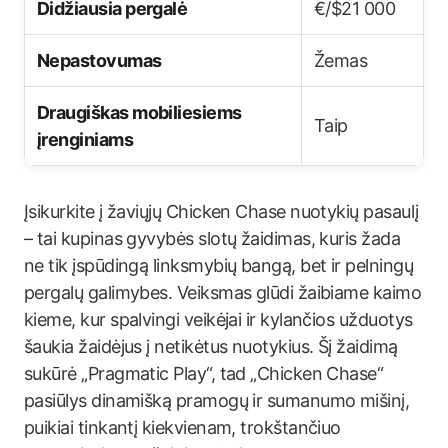
Didžiausia pergalė
€/$21 000
Nepastovumas
Žemas
Draugiškas mobiliesiems
Taip
įrenginiams
Įsikurkite į žaviųjų Chicken Chase nuotykių pasaulį
– tai kupinas gyvybės slotų žaidimas, kuris žada
ne tik įspūdingą linksmybių bangą, bet ir pelningų
pergalų galimybes. Veiksmas glūdi žaibiame kaimo
kieme, kur spalvingi veikėjai ir kylančios užduotys
šaukia žaidėjus į netikėtus nuotykius. Šį žaidimą
sukūrė „Pragmatic Play“, tad „Chicken Chase“
pasiūlys dinamišką pramogų ir sumanumo mišinį,
puikiai tinkantį kiekvienam, trokštančiuo