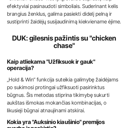
efektyviai pasinaudoti simboliais. Suderinant kelis
brangius ženklus, galima pasiekti didelį pelną ir
sustiprinti žaidėjų susijaudinimą kiekviename ėjime.
DUK: gilesnis pažintis su "chicken
chase"
Kaip atliekama "Užfiksuok ir gauk"
operacija?
„Hold & Win“ funkcija suteikia galimybę žaidėjams
po sukimosi protingai užfiksuoti pasirinktus
būgnus. Šis metodas stiprina tikimybę sukurti
aukštas išmokas mokančias kombinacijas, o
likusieji būgnai atnaujinami atskirai.
Kokia yra "Auksinio kiaušinio" premijos