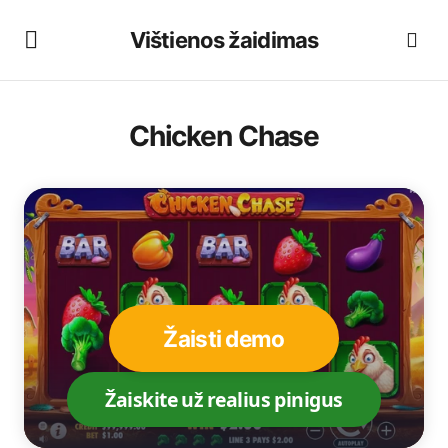
Vištienos žaidimas
Chicken Chase
Žaisti demo
Žaiskite už realius pinigus