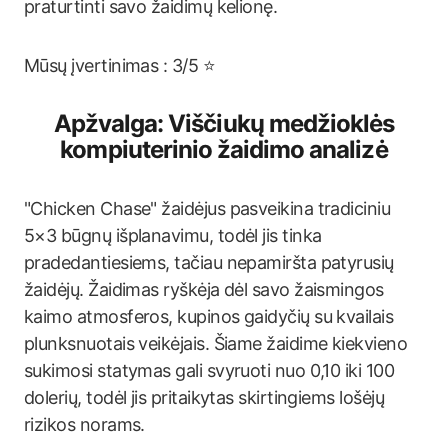
praturtinti savo žaidimų kelionę.
Mūsų įvertinimas : 3/5 ⭐
Apžvalga: Viščiukų medžioklės
kompiuterinio žaidimo analizė
"Chicken Chase" žaidėjus pasveikina tradiciniu
5×3 būgnų išplanavimu, todėl jis tinka
pradedantiesiems, tačiau nepamiršta patyrusių
žaidėjų. Žaidimas ryškėja dėl savo žaismingos
kaimo atmosferos, kupinos gaidyčių su kvailais
plunksnuotais veikėjais. Šiame žaidime kiekvieno
sukimosi statymas gali svyruoti nuo 0,10 iki 100
dolerių, todėl jis pritaikytas skirtingiems lošėjų
rizikos norams.