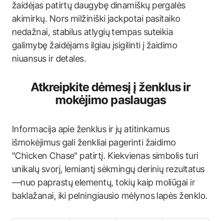
žaidėjas patirtų daugybę dinamiškų pergalės
akimirkų. Nors milžiniški jackpotai pasitaiko
nedažnai, stabilus atlygių tempas suteikia
galimybę žaidėjams ilgiau įsigilinti į žaidimo
niuansus ir detales.
Atkreipkite dėmesį į ženklus ir
mokėjimo paslaugas
Informacija apie ženklus ir jų atitinkamus
išmokėjimus gali ženkliai pagerinti žaidimo
"Chicken Chase" patirtį. Kiekvienas simbolis turi
unikalų svorį, lemiantį sėkmingų derinių rezultatus
—nuo paprastų elementų, tokių kaip moliūgai ir
baklažanai, iki pelningiausio mėlynos lapės ženklo.